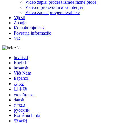
Video zapisi procesa izrade radne ploče
Video o proizvodima za interijer
Video zapisi provjere kvalitete
Vijesti
Znanje
Kontaktirajte nas
Povratne informacije
VR
Jezik
hrvatski
English
bosanski
Việt Nam
Español
عربي
日本語
українська
dansk
עברית
русский
România limbi
한국어