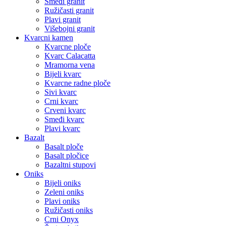
Smeđi granit
Ružičasti granit
Plavi granit
Višebojni granit
Kvarcni kamen
Kvarcne ploče
Kvarc Calacatta
Mramorna vena
Bijeli kvarc
Kvarcne radne ploče
Sivi kvarc
Crni kvarc
Crveni kvarc
Smeđi kvarc
Plavi kvarc
Bazalt
Basalt ploče
Basalt pločice
Bazaltni stupovi
Oniks
Bijeli oniks
Zeleni oniks
Plavi oniks
Ružičasti oniks
Crni Onyx