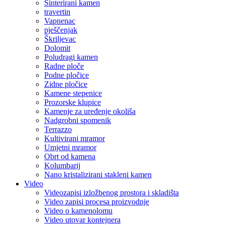
Sinterirani kamen
travertin
Vapnenac
pješčenjak
Škriljevac
Dolomit
Poludragi kamen
Radne ploče
Podne pločice
Zidne pločice
Kamene stepenice
Prozorske klupice
Kamenje za uređenje okoliša
Nadgrobni spomenik
Terrazzo
Kultivirani mramor
Umjetni mramor
Obrt od kamena
Kolumbarij
Nano kristalizirani stakleni kamen
Video
Videozapisi izložbenog prostora i skladišta
Video zapisi procesa proizvodnje
Video o kamenolomu
Video utovar kontejnera