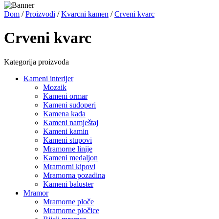
Dom
/
Proizvodi
/
Kvarcni kamen
/
Crveni kvarc
Crveni kvarc
Kategorija proizvoda
Kameni interijer
Mozaik
Kameni ormar
Kameni sudoperi
Kamena kada
Kameni namještaj
Kameni kamin
Kameni stupovi
Mramorne linije
Kameni medaljon
Mramorni kipovi
Mramorna pozadina
Kameni baluster
Mramor
Mramorne ploče
Mramorne pločice