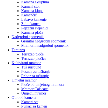
Kamena skulptura
Kameni stol
Kamena klupa
Kamenčić
Labavo kamenje
Zidni kamen
Pejzažni stepenici
Kamena ploča
Nadgrobni spomenik
Granitni nadgrobni spomenik
Mramorni nadgrobni spomenik
Terrazzo
Terrazzo ploče
Terrazzo pločice
Kultivirani mramor
Tuš surround
Posuda za tuširanje
Pribor za tuširanje
Umjetni mramor
Ploče od umjetnog mramora
Mramor Calacatta
Umjetni mramor
Obrt od kamena
Kameni sat
Punjač za kamen