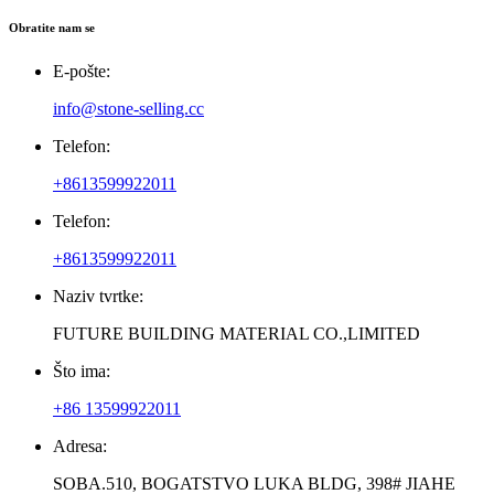
Obratite nam se
E-pošte:
info@stone-selling.cc
Telefon:
+8613599922011
Telefon:
+8613599922011
Naziv tvrtke:
FUTURE BUILDING MATERIAL CO.,LIMITED
Što ima:
+86 13599922011
Adresa:
SOBA.510, BOGATSTVO LUKA BLDG, 398# JIAHE