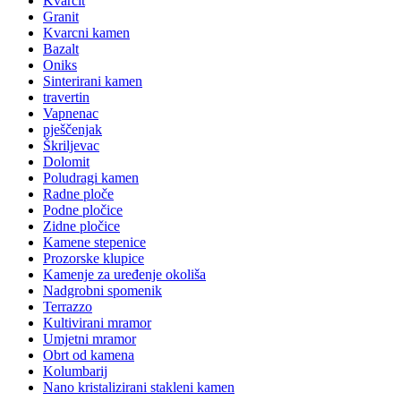
Kvarcit
Granit
Kvarcni kamen
Bazalt
Oniks
Sinterirani kamen
travertin
Vapnenac
pješčenjak
Škriljevac
Dolomit
Poludragi kamen
Radne ploče
Podne pločice
Zidne pločice
Kamene stepenice
Prozorske klupice
Kamenje za uređenje okoliša
Nadgrobni spomenik
Terrazzo
Kultivirani mramor
Umjetni mramor
Obrt od kamena
Kolumbarij
Nano kristalizirani stakleni kamen