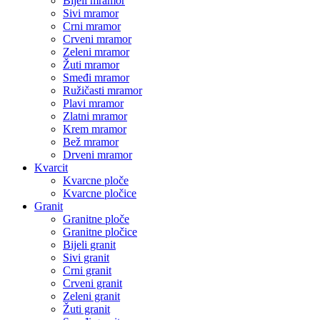
Bijeli mramor
Sivi mramor
Crni mramor
Crveni mramor
Zeleni mramor
Žuti mramor
Smeđi mramor
Ružičasti mramor
Plavi mramor
Zlatni mramor
Krem mramor
Bež mramor
Drveni mramor
Kvarcit
Kvarcne ploče
Kvarcne pločice
Granit
Granitne ploče
Granitne pločice
Bijeli granit
Sivi granit
Crni granit
Crveni granit
Zeleni granit
Žuti granit