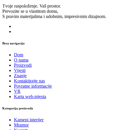
Tvoje raspoloženje. Vaš prostor.
Prevozite se u vlastitom domu,
S pravim materijalima i udobnim, impresivnim dizajnom.
Brza navigacija
Dom
O nama
Proizvodi
Vijesti
Znanje
Kontaktirajte nas
Povratne informacije
VR
Karta web-mjesta
Kategorija proizvoda
Kameni interijer
Mramor