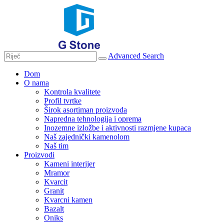
Advanced Search
Dom
O nama
Kontrola kvalitete
Profil tvrtke
Širok asortiman proizvoda
Napredna tehnologija i oprema
Inozemne izložbe i aktivnosti razmjene kupaca
Naš zajednički kamenolom
Naš tim
Proizvodi
Kameni interijer
Mramor
Kvarcit
Granit
Kvarcni kamen
Bazalt
Oniks