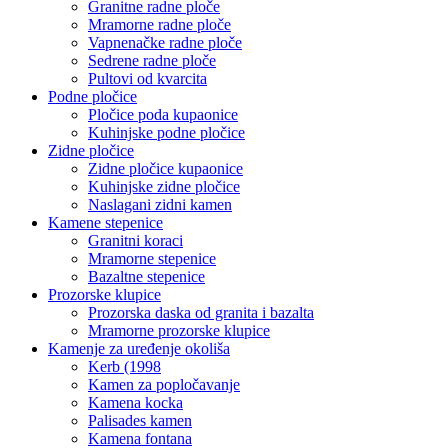
Granitne radne ploče
Mramorne radne ploče
Vapnenačke radne ploče
Sedrene radne ploče
Pultovi od kvarcita
Podne pločice
Pločice poda kupaonice
Kuhinjske podne pločice
Zidne pločice
Zidne pločice kupaonice
Kuhinjske zidne pločice
Naslagani zidni kamen
Kamene stepenice
Granitni koraci
Mramorne stepenice
Bazaltne stepenice
Prozorske klupice
Prozorska daska od granita i bazalta
Mramorne prozorske klupice
Kamenje za uređenje okoliša
Kerb (1998
Kamen za popločavanje
Kamena kocka
Palisades kamen
Kamena fontana