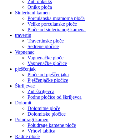
Žuti onksiks
Onikx ploča
Sinterirani kamen
Porculanska mramorna ploča
Velike porculanske ploče
Ploče od sinteriranog kamena
travertin
Travertinske ploče
Sedrene pločice
Vapnenac
Vapnenačke ploče
Vapnenačke pločice
pješčenjak
Ploče od pješčenjaka
Pješčenjačke pločice
Škriljevac
Zid škriljevca
Podne pločice od škriljevca
Dolomit
Dolomitne ploče
Dolomitske pločice
Poludragi kamen
Poludrage kamene ploče
Vrhovi tablica
Radne ploče